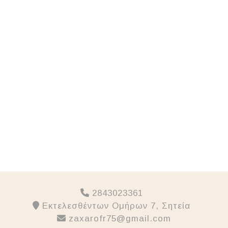
2843023361
Εκτελεσθέντων Ομήρων 7, Σητεία
zaxarofr75@gmail.com