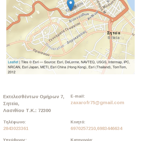
Leaflet
| Tiles © Esri — Source: Esri, DeLorme, NAVTEQ, USGS, Intermap, iPC,
NRCAN, Esri Japan, METI, Esri China (Hong Kong), Esri (Thailand), TomTom,
2012
Εκτελεσθέντων Ομήρων 7,
E-mail:
zaxarofr75@gmail.com
Σητεία,
Λασιθίου
Τ.Κ.: 72300
Τηλέφωνο:
Κινητό:
2843023361
6970257210,6983446634
Υπεύθυνος:
Κατηγορία: