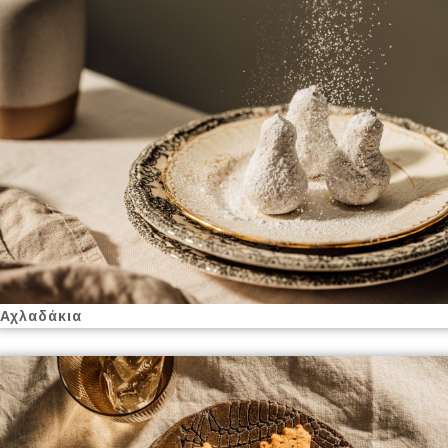
Αχλαδάκια