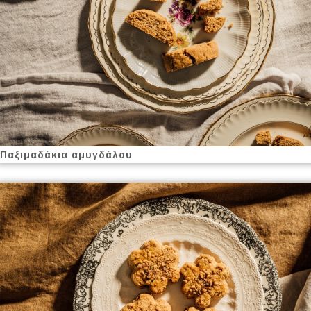
Παξιμαδάκια αμυγδάλου